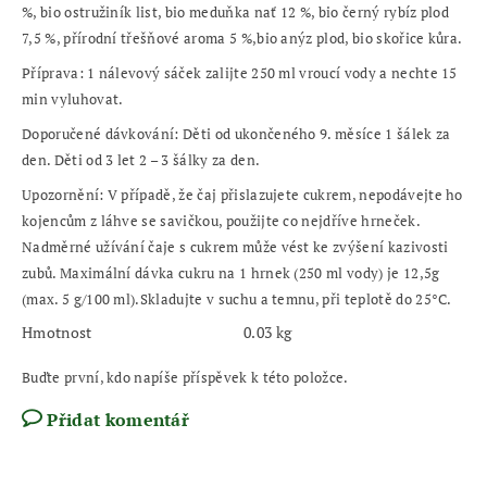
%, bio ostružiník list, bio meduňka nať 12 %, bio černý rybíz plod
7,5 %, přírodní třešňové aroma 5 %,bio anýz plod, bio skořice kůra.
Příprava:
1 nálevový sáček zalijte 250 ml vroucí vody a nechte 15
min vyluhovat.
Doporučené dávkování:
Děti od ukončeného 9. měsíce 1 šálek za
den. Děti od 3 let 2 – 3 šálky za den.
Upozornění:
V případě, že čaj přislazujete cukrem, nepodávejte ho
kojencům z láhve se savičkou, použijte co nejdříve hrneček.
Nadměrné užívání čaje s cukrem může vést ke zvýšení kazivosti
zubů. Maximální dávka cukru na 1 hrnek (250 ml vody) je 12,5g
(max. 5 g/100 ml).Skladujte v suchu a temnu, při teplotě do 25°C.
Hmotnost
0.03 kg
Buďte první, kdo napíše příspěvek k této položce.
Přidat komentář