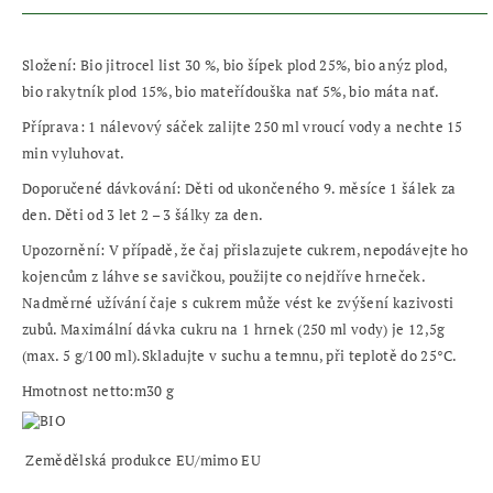
Složení:
Bio jitrocel list 30 %, bio šípek plod 25%, bio anýz plod,
bio rakytník plod 15%, bio mateřídouška nať 5%, bio máta nať.
Příprava:
1 nálevový sáček zalijte 250 ml vroucí vody a nechte 15
min vyluhovat.
Doporučené dávkování:
Děti od ukončeného 9. měsíce 1 šálek za
den. Děti od 3 let 2 – 3 šálky za den.
Upozornění:
V případě, že čaj přislazujete cukrem, nepodávejte ho
kojencům z láhve se savičkou, použijte co nejdříve hrneček.
Nadměrné užívání čaje s cukrem může vést ke zvýšení kazivosti
zubů. Maximální dávka cukru na 1 hrnek (250 ml vody) je 12,5g
(max. 5 g/100 ml).Skladujte v suchu a temnu, při teplotě do 25°C.
Hmotnost netto:m
30 g
Zemědělská produkce EU/mimo EU