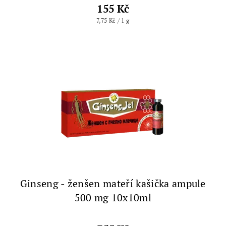
155 Kč
7,75 Kč / 1 g
Ginseng - ženšen mateří kašička ampule
500 mg 10x10ml