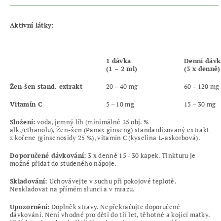
Aktivní látky:
1 dávka
Denní dávk
(1 – 2 ml)
(3 x denně)
Žen-šen stand. extrakt
20 – 40 mg
60 – 120 mg
Vitamín C
5 – 10 mg
15 – 30 mg
Složení
:
voda, jemný líh (minimálně 35 obj. %
alk./ethanolu), Žen-šen (Panax ginseng) standardizovaný extrakt
z kořene (ginsenosidy 25 %), vitamín C (kyselina L-askorbová).
Doporučené dávkování:
3 x denně 15 - 30 kapek. Tinkturu je
možné přidat do studeného nápoje.
Skladování:
Uchovávejte v suchu při pokojové teplotě.
Neskladovat na přímém slunci a v mrazu.
Upozornění:
Doplněk stravy. Nepřekračujte doporučené
dávkování. Není vhodné pro děti do tří let, těhotné a kojící matky.