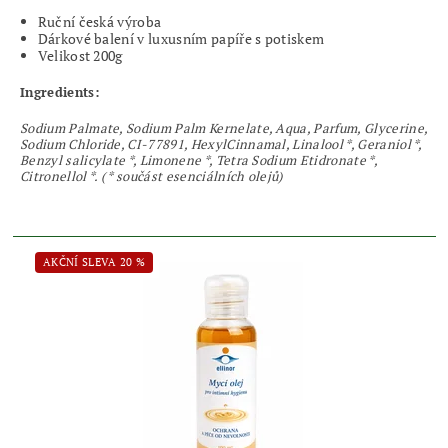
Ruční česká výroba
Dárkové balení v luxusním papíře s potiskem
Velikost 200g
Ingredients:
Sodium Palmate, Sodium Palm Kernelate, Aqua, Parfum, Glycerine,
Sodium Chloride, CI-77891, HexylCinnamal, Linalool *, Geraniol *,
Benzyl salicylate *, Limonene *, Tetra Sodium Etidronate *,
Citronellol *. ( * součást esenciálních olejů)
AKČNÍ SLEVA 20 %