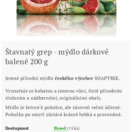
Štavnatý grep - mýdlo dárkově
balené 200 g
Jemné přírodní mýdlo
českého výrobce
SOAPTREE.
Vyznačuje se bohatou a jemnou vůní, čistě přírodním
složením a nádhernými, originálními obaly.
Mýdlo je šetrné k pokožce, ale zároveň velmi účinné.
Pokožka po umytí zůstává krásně hebká a provoněná.
Dostupnost
Ihned
(>5 ks)