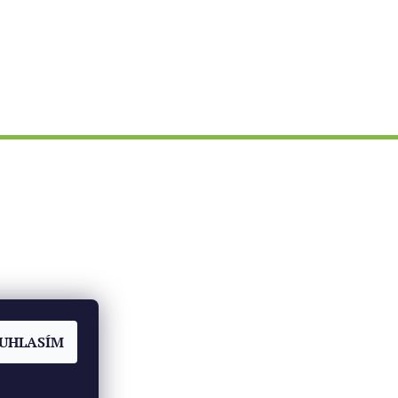
ch
UHLASÍM