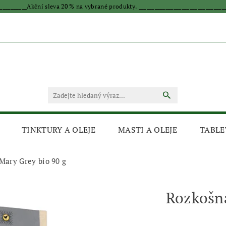
____________Akční sleva 20 % na vybrané produkty. _________________________________
TINKTURY A OLEJE
MASTI A OLEJE
TABLE
Mary Grey bio 90 g
Rozkošná