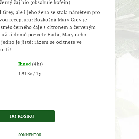
erný čaj bio (obsahuje kofein)
l Grey, ale i jeho žena se stala námětem pro
vou recepturu: Rozkošná Mary Grey je
 směs černého čaje s citronem a červeným
už si domů pozvete Earla, Mary nebo
jedno je jisté: rázem se ocitnete ve
osti!
Ihned
(4 ks)
1,91 Kč / 1 g
SONNENTOR