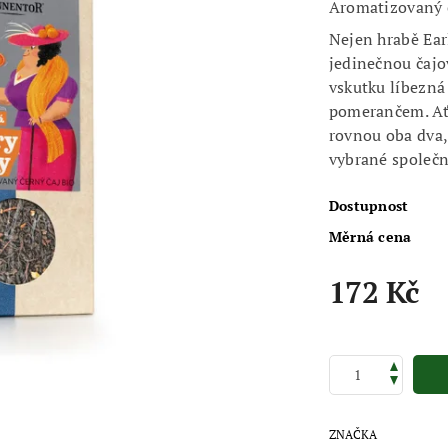
Aromatizovaný č
Nejen hrabě Ear
jedinečnou čajo
vskutku líbezná
pomerančem. Ať 
rovnou oba dva, 
vybrané společn
Dostupnost
Měrná cena
172 Kč
ZNAČKA