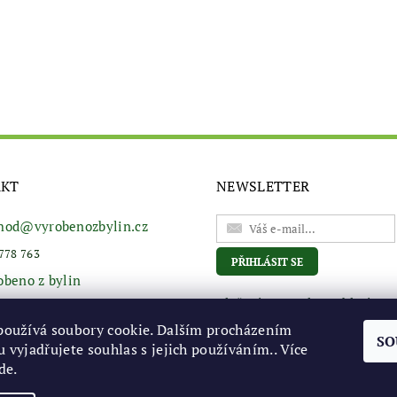
AKT
NEWSLETTER
hod
@
vyrobenozbylin.cz
778 763
obeno z bylin
Vložením e-mailu souhlasíte s
podmínkami ochrany osobní
používá soubory cookie. Dalším procházením
údajů
SO
 vyjadřujete souhlas s jejich používáním.. Více
de
.