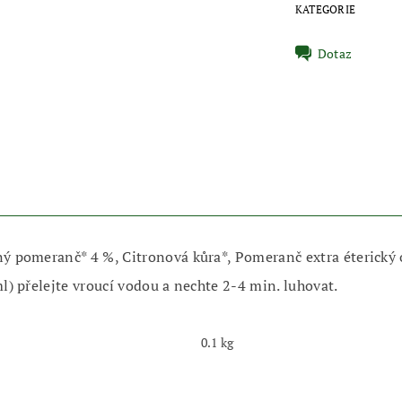
KATEGORIE
Dotaz
ný pomeranč* 4 %, Citronová kůra*, Pomeranč extra éterický o
ml) přelejte vroucí vodou a nechte 2-4 min. luhovat.
0.1 kg