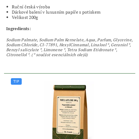
Ruční česká výroba
Dárkové balení v luxusním papíře s potiskem
Velikost 200g
Ingredients:
Sodium Palmate, Sodium Palm Kernelate, Aqua, Parfum, Glycerine,
Sodium Chloride, CI-77891, HexylCinnamal, Linalool *, Geraniol *,
Benzyl salicylate *, Limonene *, Tetra Sodium Etidronate *,
Citronellol *. ( * součást esenciálních olejů)
TIP