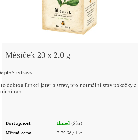
Měsíček 20 x 2,0 g
oplněk stravy
ro dobrou funkci jater a střev, pro normální stav pokožky a
ojení ran.
Dostupnost
Ihned
(5 ks)
Měrná cena
3,75 Kč / 1 ks