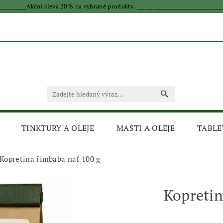
____________Akční sleva 20 % na vybrané produkty. _________________________________
TINKTURY A OLEJE
MASTI A OLEJE
TABLE
Kopretina řimbaba nať 100 g
Kopretin