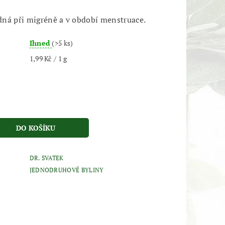
ná při migréně a v období menstruace.
Ihned
(>5 ks)
1,99 Kč / 1 g
DR. SVATEK
JEDNODRUHOVÉ BYLINY