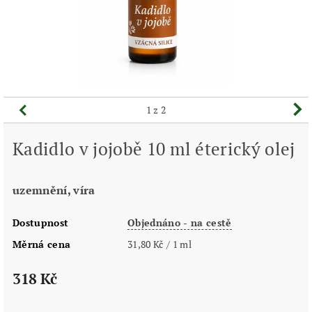
1
z 2
Kadidlo v jojobě 10 ml éterický olej
uzemnění, víra
Dostupnost
Objednáno - na cestě
Měrná cena
31,80 Kč / 1 ml
318 Kč