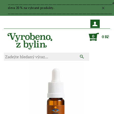
_____________________________________________________________________________
sleva 20 % na vybrané produkty.
_____________________________________________________________________________
0
0 Kč