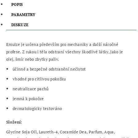
POPIS
PARAMETRY
DISKUZE
Emulze je určena především pro mechaniky a další náročné
profese. Z rukou i těla odstraní všechny škodlivé látky, jako je
olej, šmír nebo zbytky paliv.
účinné a bezpečné odstranění nečistot
vhodné pro citlivou pokožku
neutralizace pachů
jemná k pokožce
dermatologicky testováno
Složení:
Glycine Soja Oil, Laureth-4, Cocamide Dea, Parfum, Aqua,