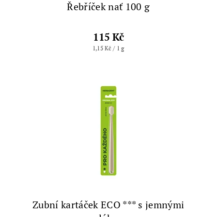
Řebříček nať 100 g
115 Kč
1,15 Kč / 1 g
Zubní kartáček ECO *** s jemnými