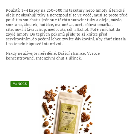
Použití: 1–4 kapky na 250–500 ml tekutiny nebo hmoty. Éterické
oleje neobsahují tuky a nerozpouští se ve vodě, musí se proto před
použitím smíchat s jednou z těchto surovin: tuky a oleje, máslo,
smetana, žloutek, hořčice, majonéza, ocet, sójová omáčka,
citronová šťáva, sirup, med, cukr, sůl, alkohol. Poté vmíchat do
zbylé hmoty. Do teplých pokrmů přidejte až krátce před
servírováním, do pečení lehce zvyšte dávkování, aby chuť zůstala
i po tepelné úpravě intenzivní.
Nikdy neužívejte neředěné. Dráždí sliznice. Vysoce
koncentrované. Intenzivní chuť a účinek.
VÁNOCE