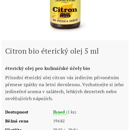
Citron bio éterický olej 5 ml
éterický olej pro kulinářské účely bio
Přírodní éterický olej citron vás jediným přivoněním
přenese zpátky na letní dovolenou. Vychutnejte si jeho
jedinečné aroma v salátech, lehkých dezertech nebo
osvěžujících nápojích.
Dostupnost
Ihned
(1 ks)
Běžná cena
194 Kč
Ušetříte
39 Kč
(–20 %)