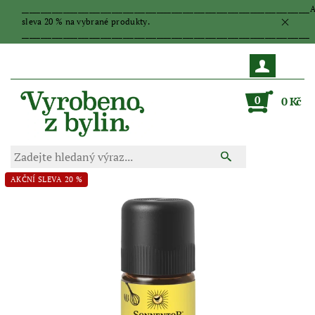
_____________________________________________________________________________
sleva 20 % na vybrané produkty.
_____________________________________________________________________________
0
0 Kč
AKČNÍ SLEVA 20 %