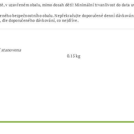
ě, v uzavřeném obalu, mimo dosah dětí! Minimální trvanlivost do data 
eného bezpečnostního obalu. Nepřekračujte doporučené denní dávkování.
, dle doporučeného dávkování, co nejdříve.
í stanovena
0.15 kg