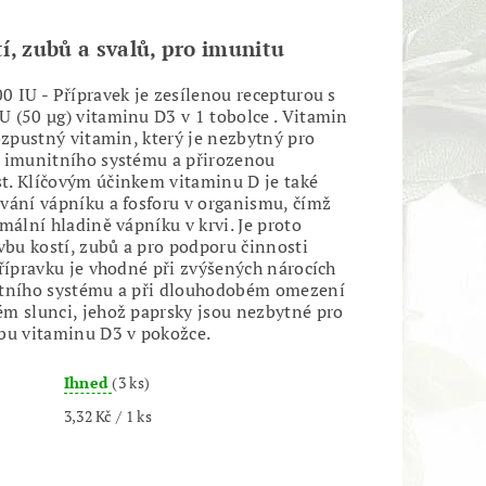
í, zubů a svalů, pro imunitu
0 IU - Přípravek je zesílenou recepturou s
 (50 µg) vitaminu D3 v 1 tobolce . Vitamin
ozpustný vitamin, který je nezbytný pro
 imunitního systému a přirozenou
. Klíčovým účinkem vitaminu D je také
vání vápníku a fosforu v organismu, čímž
mální hladině vápníku v krvi. Je proto
avbu kostí, zubů a pro podporu činnosti
přípravku je vhodné při zvýšených nárocích
itního systému a při dlouhodobém omezení
m slunci, jehož paprsky jsou nezbytné pro
bu vitaminu D3 v pokožce.
Ihned
(3 ks)
3,32 Kč / 1 ks