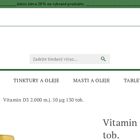
____________Akční sleva 20 % na vybrané produkty. _________________________________
TINKTURY A OLEJE
MASTI A OLEJE
TABLE
Vitamin D3 2.000 m.j. 50 µg 130 tob.
Vitamin 
tob.