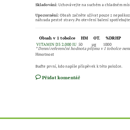
Skladování:
Uchovávejte na suchém a chladném míst
Upozornění:
Obsah začněte užívat pouze z nepoškoz
náhrada pestré stravy.Po otevření balení spotřebujte
Obsah v 1 tobolce
HM
OT.
%DRHP
VITAMIN D3 2.000 IU
50
µg
1000
* Denní referenční hodnota přijmu v 1 tobolce nen
Hmotnost
Buďte první, kdo napíše příspěvek k této položce.
Přidat komentář