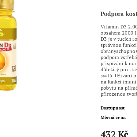
Podpora kost
Vitamin D3 2.00
obsahem 2000 IU
D3 je v tucích r
správnou funkci
obranyschopnost
podpora vstřebá
přispívání k nor
důležitý pro st
svalů. Užívání 
na funkci imun
pobytu na přímé
přirozenou tvor
Dostupnost
Měrná cena
432 Kč