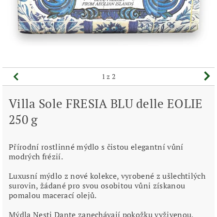
1
z 2
Villa Sole FRESIA BLU delle EOLIE
250 g
Přírodní rostlinné mýdlo s čistou elegantní vůní
modrých frézií.
Luxusní mýdlo z nové kolekce, vyrobené z ušlechtilých
surovin, žádané pro svou osobitou vůni získanou
pomalou macerací olejů.
Mýdla Nesti Dante zanechávají pokožku vyživenou,