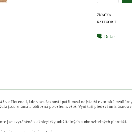
ZNAČKA
KATEGORIE
Dotaz
45 ve Florencii, kde v současnosti patří mezi nejstarší evropské mýdlárn
mýdla jsou známá a oblíbená po celém světě. Vynikají především krásnou vů
nte jsou vyráběné z ekologicky udržitelných a obnovitelných plantáží.