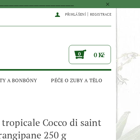
____________________________________________
|
PŘIHLÁŠENÍ
REGISTRACE
0
0 Kč
TY A BONBÓNY
PÉČE O ZUBY A TĚLO
 tropicale Cocco di saint
frangipane 250 g