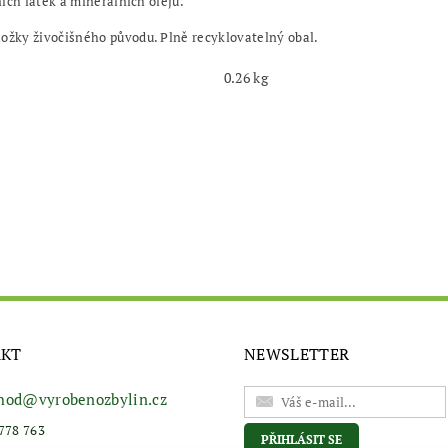
ích látek a minerálních olejů.
žky živočišného původu. Plně recyklovatelný obal.
0.26 kg
AKT
NEWSLETTER
hod
@
vyrobenozbylin.cz
778 763