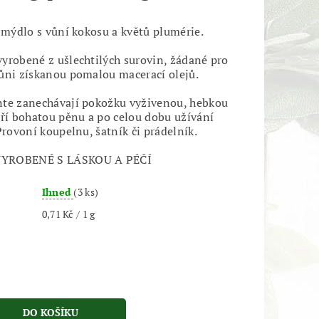
é mýdlo s vůní kokosu a květů plumérie.
yrobené z ušlechtilých surovin, žádané pro
ůni získanou pomalou macerací olejů.
nte zanechávají pokožku vyživenou, hebkou
áří bohatou pěnu a po celou dobu užívání
Provoní koupelnu, šatník či prádelník.
VYROBENÉ S LÁSKOU A PÉČÍ
Ihned
(3 ks)
0,71 Kč / 1 g