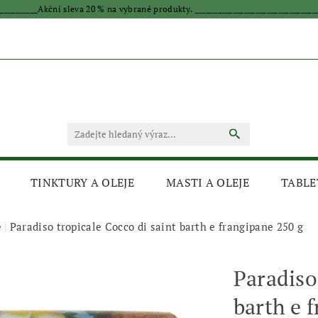
____________Akční sleva 20 % na vybrané produkty. _________________________________
TINKTURY A OLEJE
MASTI A OLEJE
TABLE
e
Paradiso tropicale Cocco di saint barth e frangipane 250 g
Paradiso
barth e 