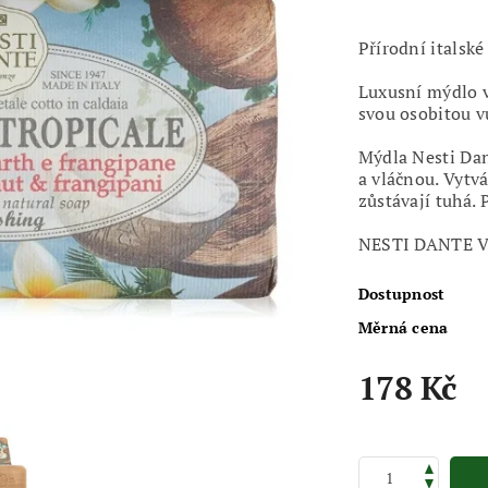
Přírodní italsk
Luxusní mýdlo v
svou osobitou v
Mýdla Nesti Da
a vláčnou. Vytv
zůstávají tuhá. 
NESTI DANTE 
Dostupnost
Měrná cena
178 Kč