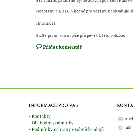
Bez sulfátů, parabenů, syntetických povrchově aktivn
Neobsahuje EDTA. Vhodné pro vegany, neobsahuje slo
Hmotnost
Buďte první, kdo napíše příspěvek k této položce.
Přidat komentář
INFORMACE PRO VÁS
KONT
Kontakty
obc
Obchodní podmínky
606 
Podmínky ochrany osobních údajů