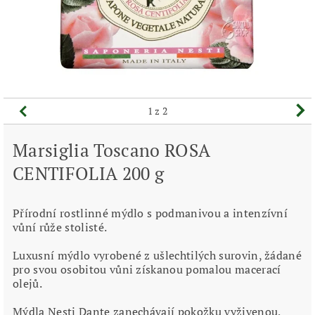
1
z 2
Marsiglia Toscano ROSA
CENTIFOLIA 200 g
Přírodní rostlinné mýdlo s podmanivou a intenzívní
vůní růže stolisté.
Luxusní mýdlo vyrobené z ušlechtilých surovin, žádané
pro svou osobitou vůni získanou pomalou macerací
olejů.
Mýdla Nesti Dante zanechávají pokožku vyživenou,