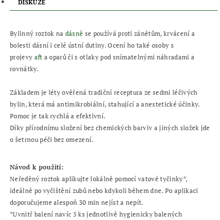
DISKUZE
Bylinný roztok na
dásně
se používá proti zánětům, krvácení a
bolesti dásní i celé ústní dutiny. Ocení ho také osoby s
projevy
aft
a oparů či s otlaky pod snímatelnými náhradami a
rovnátky.
Základem je léty ověřená tradiční receptura ze sedmi léčivých
bylin, která má antimikrobiální, stahující a anestetické účinky.
Pomoc je tak rychlá a efektivní.
Díky přírodnímu složení bez chemických barviv a jiných složek jde
o šetrnou péči bez omezení.
Návod k použití:
Neředěný roztok aplikujte lokálně pomocí vatové tyčinky*,
ideálně po vyčištění zubů nebo kdykoli během dne. Po aplikaci
doporučujeme alespoň 30 min nejíst a nepít.
*Uvnitř balení navíc 5 ks jednotlivě hygienicky balených