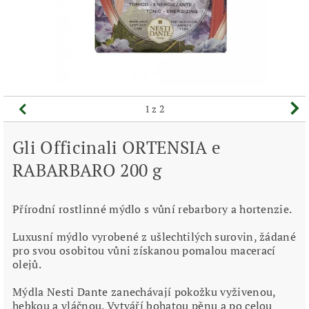
1
z 2
Gli Officinali ORTENSIA e
RABARBARO 200 g
Přírodní rostlinné mýdlo s vůní rebarbory a hortenzie.
Luxusní mýdlo vyrobené z ušlechtilých surovin, žádané
pro svou osobitou vůni získanou pomalou macerací
olejů.
Mýdla Nesti Dante zanechávají pokožku vyživenou,
hebkou a vláčnou. Vytváří bohatou pěnu a po celou