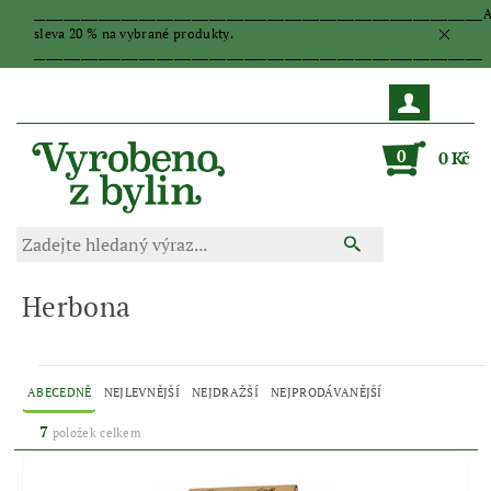
_____________________________________________________________________________
sleva 20 % na vybrané produkty.
_____________________________________________________________________________
0
0 Kč
Herbona
ABECEDNĚ
NEJLEVNĚJŠÍ
NEJDRAŽŠÍ
NEJPRODÁVANĚJŠÍ
7
položek celkem