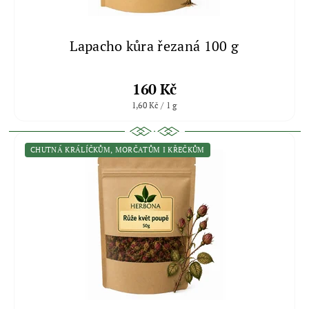
Lapacho kůra řezaná 100 g
160 Kč
1,60 Kč / 1 g
CHUTNÁ KRÁLÍČKŮM, MORČATŮM I KŘEČKŮM