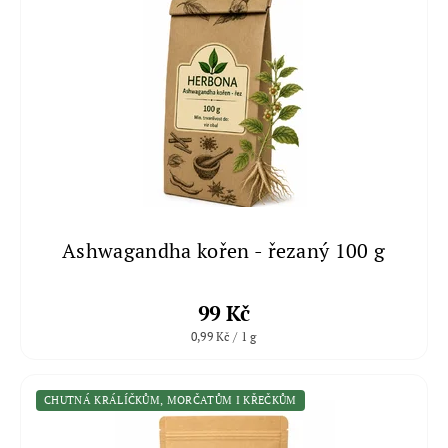
Ashwagandha kořen - řezaný 100 g
99 Kč
0,99 Kč / 1 g
CHUTNÁ KRÁLÍČKŮM, MORČATŮM I KŘEČKŮM