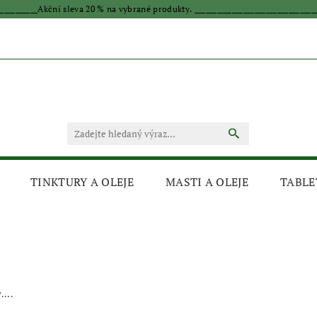
____________Akční sleva 20 % na vybrané produkty. _________________________________
TINKTURY A OLEJE
MASTI A OLEJE
TABLE
...