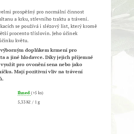
 velmi prospěšný pro normální činnost
hltanu a krku, střevního traktu a trávení.
kacích se používá i slézový list, který kromě
ětší procento tříslovin. Jeho účinek
účinku květu.
ou výborným doplňkem krmení pro
ta a jiné hlodavce. Díky jejich příjemné
 využít pro ovonění sena nebo jako
níčku. Mají pozitivní vliv na trávení
ů.
Ihned
(>5 ks)
5,33 Kč / 1 g