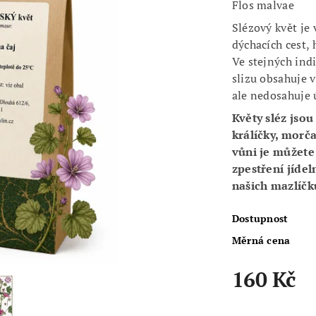
Flos malvae
Slézový květ je
dýchacích cest, 
Ve stejných indi
slizu obsahuje v
ale nedosahuje 
Květy sléz js
králíčky, morča
vůni je můžete
zpestření jídel
našich mazlíčk
Dostupnost
Měrná cena
160 Kč