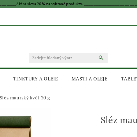
____________Akční sleva 20 % na vybrané produkty. _________________________________
TINKTURY A OLEJE
MASTI A OLEJE
TABLE
Sléz maurský květ 30 g
Sléz mau