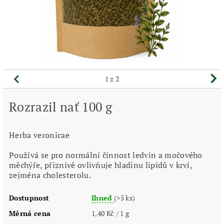
1
z 2
Rozrazil nať 100 g
Herba veronicae
Používá se pro normální činnost ledvin a močového
měchýře, příznivě ovlivňuje hladinu lipidů v krvi,
zejména cholesterolu.
Dostupnost
Ihned
(>5 ks)
Měrná cena
1,40 Kč / 1 g