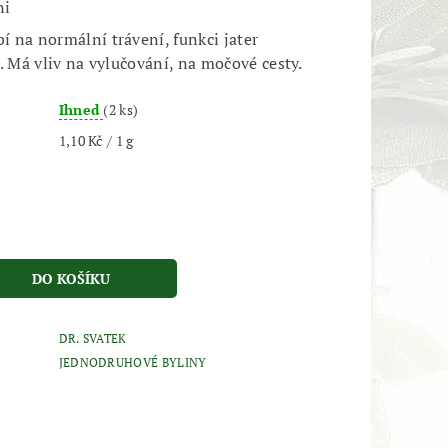
ni
 na normální trávení, funkci jater
. Má vliv na vylučování, na močové cesty.
Ihned
(2 ks)
1,10 Kč / 1 g
DR. SVATEK
JEDNODRUHOVÉ BYLINY