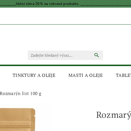
____________Akční sleva 20 % na vybrané produkty. _________________________________
TINKTURY A OLEJE
MASTI A OLEJE
TABLE
Rozmarýn list 100 g
Rozmarýn