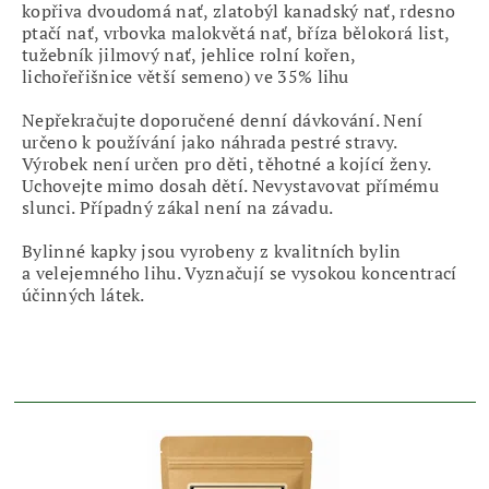
kopřiva dvoudomá nať, zlatobýl kanadský nať, rdesno
ptačí nať, vrbovka malokvětá nať, bříza bělokorá list,
tužebník jilmový nať, jehlice rolní kořen,
lichořeřišnice větší semeno) ve 35% lihu
Nepřekračujte doporučené denní dávkování. Není
určeno k používání jako náhrada pestré stravy.
Výrobek není určen pro děti, těhotné a kojící ženy.
Uchovejte mimo dosah dětí. Nevystavovat přímému
slunci. Případný zákal není na závadu.
Bylinné kapky jsou vyrobeny z kvalitních bylin
a velejemného lihu. Vyznačují se vysokou koncentrací
účinných látek.