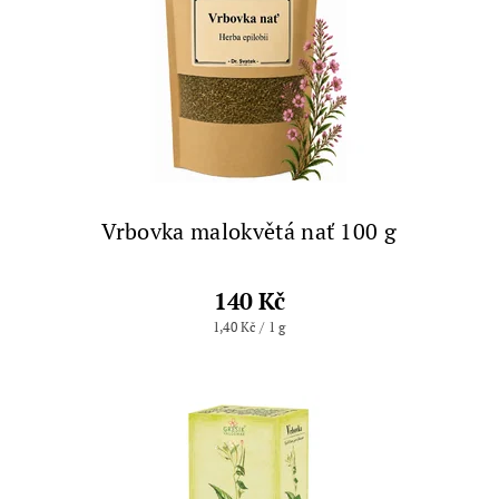
Vrbovka malokvětá nať 100 g
140 Kč
1,40 Kč / 1 g