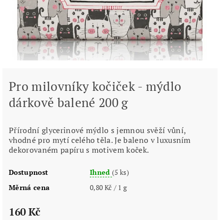
Pro milovníky kočiček - mýdlo
dárkově balené 200 g
Přírodní glycerinové mýdlo s jemnou svěží vůní,
vhodné pro mytí celého těla. Je baleno v luxusním
dekorovaném papíru s motivem koček.
Dostupnost
Ihned
(5 ks)
Měrná cena
0,80 Kč / 1 g
160 Kč