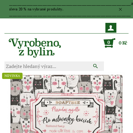
_____________________________________________________________________________
sleva 20 % na vybrané produkty.
_____________________________________________________________________________
0
0 Kč
NOVINKA