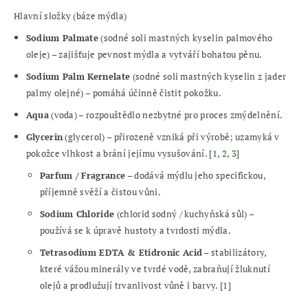
Hlavní složky (báze mýdla)
Sodium Palmate
(sodné soli mastných kyselin palmového
oleje) – zajišťuje pevnost mýdla a vytváří bohatou pěnu.
Sodium Palm Kernelate
(sodné soli mastných kyselin z jader
palmy olejné) – pomáhá účinně čistit pokožku.
Aqua
(voda) – rozpouštědlo nezbytné pro proces zmýdelnění.
Glycerin
(glycerol) – přirozeně vzniká při výrobě; uzamyká v
pokožce vlhkost a brání jejímu vysušování.
[
1
,
2
,
3
]
Parfum / Fragrance
– dodává mýdlu jeho specifickou,
příjemně svěží a čistou vůni.
Sodium Chloride
(chlorid sodný / kuchyňská sůl) –
používá se k úpravě hustoty a tvrdosti mýdla.
Tetrasodium EDTA & Etidronic Acid
– stabilizátory,
které vážou minerály ve tvrdé vodě, zabraňují žluknutí
olejů a prodlužují trvanlivost vůně i barvy.
[
1
]