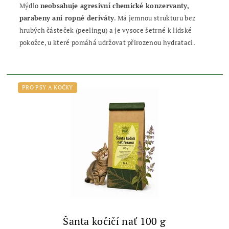
Mýdlo
neobsahuje agresivní chemické konzervanty,
parabeny ani ropné deriváty
. Má jemnou strukturu bez
hrubých částeček (peelingu) a je vysoce šetrné k lidské
pokožce, u které pomáhá udržovat přirozenou hydrataci.
PRO PSY A KOČKY
Šanta kočičí nať 100 g