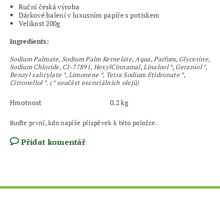
Ruční česká výroba
Dárkové balení v luxusním papíře s potiskem
Velikost 200g
Ingredients:
Sodium Palmate, Sodium Palm Kernelate, Aqua, Parfum, Glycerine,
Sodium Chloride, CI-77891, HexylCinnamal, Linalool *, Geraniol *,
Benzyl salicylate *, Limonene *, Tetra Sodium Etidronate *,
Citronellol *. ( * součást esenciálních olejů)
Hmotnost
0.2 kg
Buďte první, kdo napíše příspěvek k této položce.
Přidat komentář