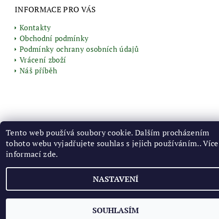
INFORMACE PRO VÁS
Kontakty
Obchodní podmínky
Podmínky ochrany osobních údajů
Vrácení zboží
Náš příběh
2026 © Vyrobenozbylin.cz, všechna práva vyhrazena
Tento web používá soubory cookie. Dalším procházením
Vytvořil Shoptet
tohoto webu vyjadřujete souhlas s jejich používáním.. Více
informací
zde
.
NASTAVENÍ
SOUHLASÍM