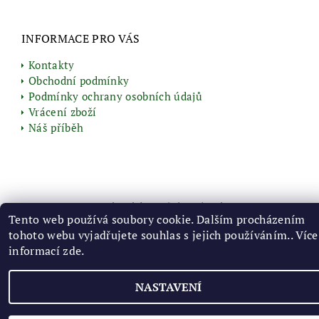
INFORMACE PRO VÁS
Kontakty
Obchodní podmínky
Podmínky ochrany osobních údajů
Vrácení zboží
Náš příběh
2026 © Vyrobenozbylin.cz, všechna práva vyhrazena
Tento web používá soubory cookie. Dalším procházením
Vytvořil Shoptet
tohoto webu vyjadřujete souhlas s jejich používáním.. Více
informací
zde
.
NASTAVENÍ