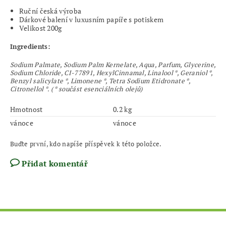
Ruční česká výroba
Dárkové balení v luxusním papíře s potiskem
Velikost 200g
Ingredients:
Sodium Palmate, Sodium Palm Kernelate, Aqua, Parfum, Glycerine,
Sodium Chloride, CI-77891, HexylCinnamal, Linalool *, Geraniol *,
Benzyl salicylate *, Limonene *, Tetra Sodium Etidronate *,
Citronellol *. ( * součást esenciálních olejů)
Hmotnost
0.2 kg
vánoce
vánoce
Buďte první, kdo napíše příspěvek k této položce.
Přidat komentář