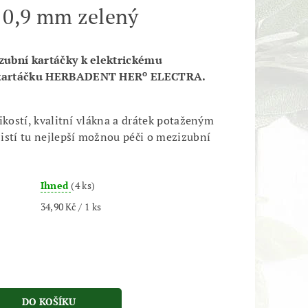
 0,9 mm zelený
ubní kartáčky k elektrickému
o
kartáčku HERBADENT HER
ELECTRA.
ikostí, kvalitní vlákna a drátek potaženým
istí tu nejlepší možnou péči o mezizubní
Ihned
(4 ks)
34,90 Kč / 1 ks