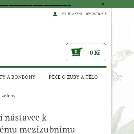
____________________________________________
|
PŘIHLÁŠENÍ
REGISTRACE
0
0 Kč
TY A BONBÓNY
PÉČE O ZUBY A TĚLO
 zelený
 nástavce k
ckému mezizubnímu