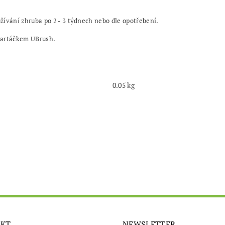
vání zhruba po 2 - 3 týdnech nebo dle opotřebení.
 kartáčkem UBrush.
0.05 kg
AKT
NEWSLETTER