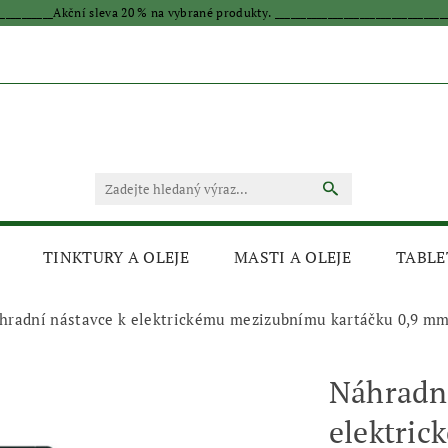
____________Akční sleva 20 % na vybrané produkty. _________________________________
TINKTURY A OLEJE
MASTI A OLEJE
TABLE
hradní nástavce k elektrickému mezizubnímu kartáčku 0,9 mm
Náhradní
elektri