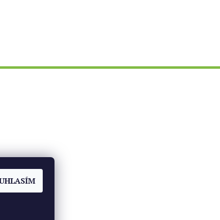
ch
UHLASÍM