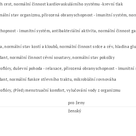
 cest, n
ormální činnost kardiovaskulárního systému -krevní tlak
mální stav organizmu, p
řirozená obranyschopnost - imunitní systém,
nor
hopnost - imunitní systém, a
ntibakteriální aktivita, n
ormální činnost ga
a, n
ormální stav kostí a kloubů, n
ormální činnost srdce a cév, h
ladina glu
dant, n
ormální činnost cévní soustavy, n
ormální stav pokožky
flóry, d
uševní pohoda - relaxace,
přirozená obranyschopnost - imunitní
dant, n
ormální funkce střevního traktu, mikrobiální rovnováha
oflóry,
(Před) menstruační komfort, v
ylučování vody z organizmu
pro ženy
ženský