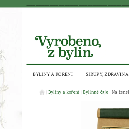
_________________________________________________________________
BYLINY A KOŘENÍ
SIRUPY, ZDRAVÍNA
AKČNÍ SLEVA
Byliny a koření
Bylinné čaje
Na žens