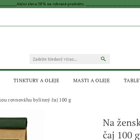
____________Akční sleva 20 % na vybrané produkty. _________________________________
TINKTURY A OLEJE
MASTI A OLEJE
TABLE
kou rovnováhu bylinný čaj 100 g
Na žensk
čaj 100 g