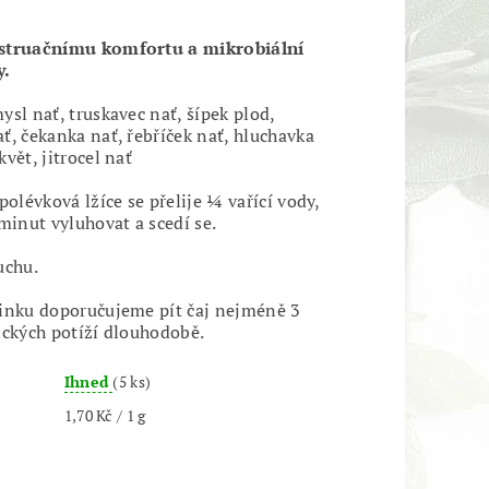
struačnímu komfortu a mikrobiální
y.
sl nať, truskavec nať, šípek plod,
ť, čekanka nať, řebříček nať, hluchavka
vět, jitrocel nať
polévková lžíce se přelije ¼ vařící vody,
minut vyluhovat a scedí se.
uchu.
inku doporučujeme pít čaj nejméně 3
ických potíží dlouhodobě.
Ihned
(5 ks)
1,70 Kč / 1 g