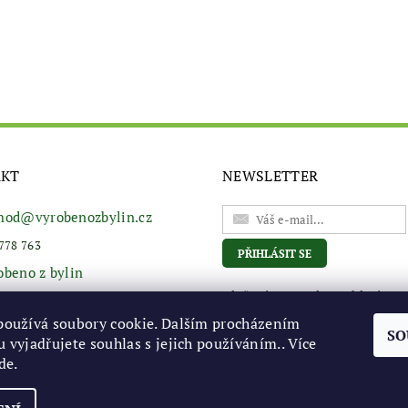
AKT
NEWSLETTER
hod
@
vyrobenozbylin.cz
778 763
obeno z bylin
Vložením e-mailu souhlasíte s
podmínkami ochrany osobní
používá soubory cookie. Dalším procházením
údajů
SO
 vyjadřujete souhlas s jejich používáním.. Více
de
.