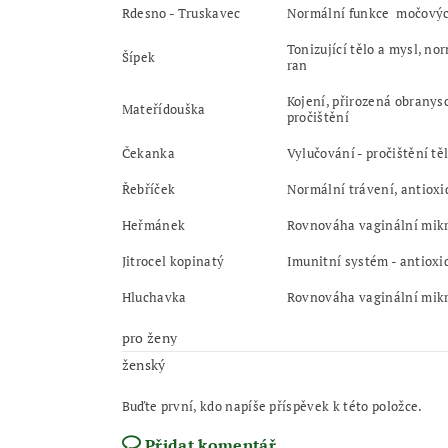
Rdesno - Truskavec
Normální funkce močových
Tonizující tělo a mysl, n
or
Šípek
ran
Kojení, p
řirozená obranysc
Mateřídouška
pročištění
Čekanka
Vylučování - pročištění těl
Řebříček
Normální trávení, a
ntioxi
Heřmánek
Rovnováha vaginální mikro
Jitrocel kopinatý
Imunitní systém - antioxi
Hluchavka
Rovnováha vaginální mikr
pro ženy
ženský
Buďte první, kdo napíše příspěvek k této položce.
Přidat komentář