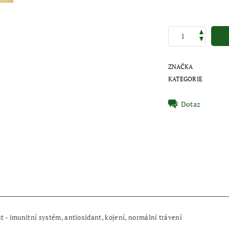
ZNAČKA
KATEGORIE
Dotaz
 - imunitní systém, a
ntioxidant, k
ojení, n
ormální trávení