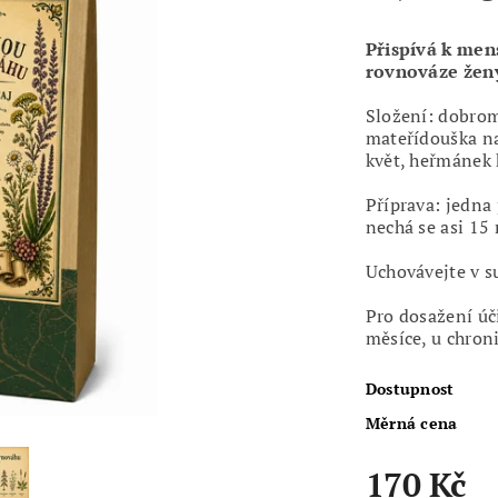
Přispívá k men
rovnováze žen
Složení: dobromy
mateřídouška na
květ, heřmánek k
Příprava: jedna 
nechá se asi 15 
Uchovávejte v s
Pro dosažení úč
měsíce, u chron
Dostupnost
Měrná cena
170 Kč