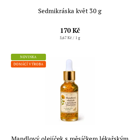
Sedmikráska květ 30 g
170 Kč
5,67 Kč / 1 g
NOVINKA
DOMÁCÍ VÝROBA
Mandlový olejíček s měsíčkem lékařským