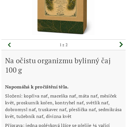
1
z 2
Na očistu organizmu bylinný čaj
100 g
Napomáhá k pročištění těla.
Složení: kopřiva nať, maceška nať, máta nať, měsíček
květ, proskurník kořen, kontryhel nať, světlík nať,
dobromysl nať, truskavec nať, přeslička nať, sedmikrása
květ, tužebník nať, divizna květ
Příprava: jedna polévková lžíce se přelije ¼ vařící