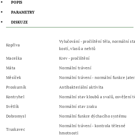
POPIS
PARAMETRY
DISKUZE
Vylučování - pročištění těla, normální st
Kopřiva
kostí, vlasů a nehtů
Maceška
Krev - pročištění
Máta
Normální trávení
Měsíček
Normální trávení - normální funkce jater
Proskurník
Antibakteriální aktivita
Kontryhel
Normální stav kloubů a svalů, osvěžení t
Světlík
Normální stav zraku
Dobromysl
Normální funkce dýchacího systému
Normální trávení - kontrola tělesné
Truskavec
hmotnosti