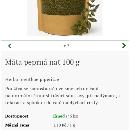
1
z 2
Máta peprná nať 100 g
Herba menthae piperitae
Používá se samostatně i ve směsích do čajů
na normální činnost trávicí soustavy, při nadýmání, k
relaxaci a spánku i do čajů na dýchací cesty.
Dostupnost
Ihned
(>5 ks)
Měrná cena
1,10 Kč / 1 g