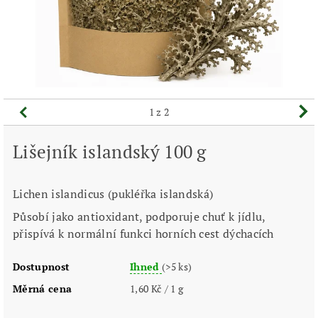
1
z 2
Lišejník islandský 100 g
Lichen islandicus (pukléřka islandská)
Působí jako antioxidant, podporuje chuť k jídlu,
přispívá k normální funkci horních cest dýchacích
Dostupnost
Ihned
(>5 ks)
Měrná cena
1,60 Kč / 1 g