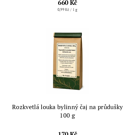
660 Kč
0,99 Kč / 1 g
Rozkvetlá louka bylinný čaj na průdušky
100 g
170 Kč