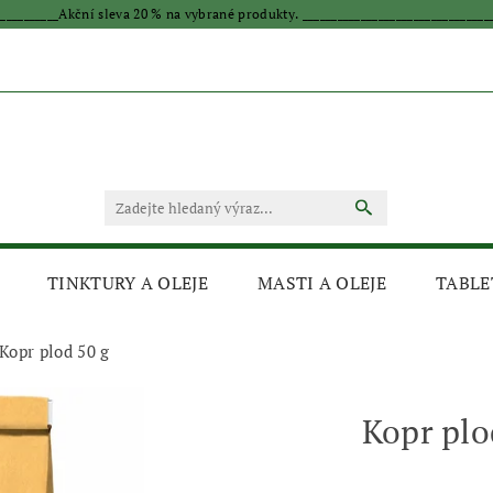
____________Akční sleva 20 % na vybrané produkty. _________________________________
TINKTURY A OLEJE
MASTI A OLEJE
TABLE
Kopr plod 50 g
Kopr plo