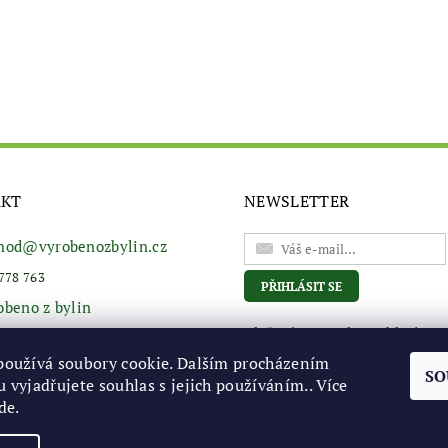
AKT
NEWSLETTER
hod
@
vyrobenozbylin.cz
778 763
obeno z bylin
Vložením e-mailu souhlasíte s
podmínkami ochrany osobní
používá soubory cookie. Dalším procházením
údajů
SO
 vyjadřujete souhlas s jejich používáním.. Více
de
.