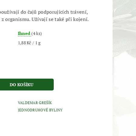
oužívají do čajů podporujících trávení,
z organismu. Užívají se také při kojení.
Ihned
(4 ks)
1,88 Kč / 1 g
VALDEMAR GREŠÍK
JEDNODRUHOVÉ BYLINY