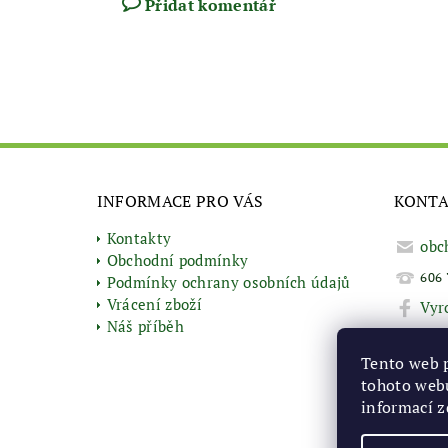
Přidat komentář
INFORMACE PRO VÁS
KONT
Kontakty
obc
Obchodní podmínky
606 
Podmínky ochrany osobních údajů
Vrácení zboží
Vyr
Náš příběh
Tento web 
tohoto webu
informací
z