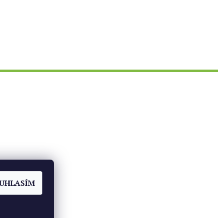
ch
UHLASÍM