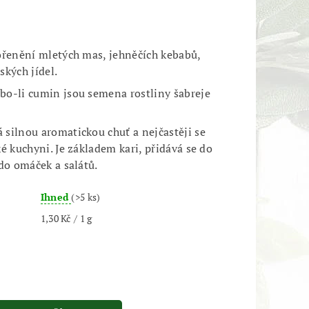
ořenění mletých mas, jehněčích kebabů,
ských jídel.
o-li cumin jsou semena rostliny šabreje
silnou aromatickou chuť a nejčastěji se
é kuchyni. Je základem kari, přidává se do
 do omáček a salátů.
Ihned
(>5 ks)
1,30 Kč / 1 g