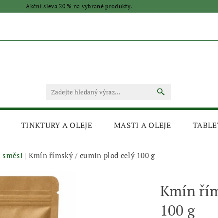
____________Akční sleva 20 % na vybrané produkty. _________________________________
TINKTURY A OLEJE
MASTI A OLEJE
TABLE
a směsi
Kmín římský / cumin plod celý 100 g
Kmín řím
100 g