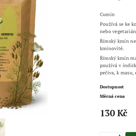
Cumin
Používá se ke k
nebo vegetarián
Římský kmín neb
kmínovité.
Římský kmín má 
používá v indick
pečiva, k masu,
Dostupnost
Měrná cena
130 Kč