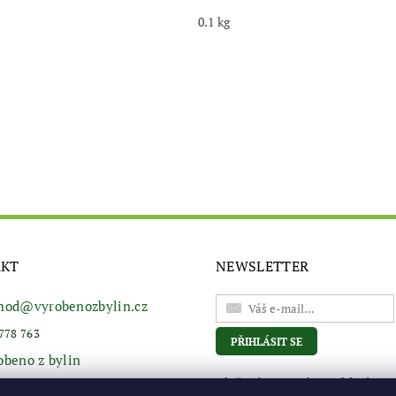
0.1 kg
AKT
NEWSLETTER
hod
@
vyrobenozbylin.cz
778 763
obeno z bylin
Vložením e-mailu souhlasíte s