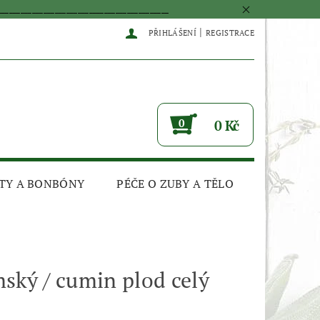
____________________________________________
|
PŘIHLÁŠENÍ
REGISTRACE
0
0 Kč
TY A BONBÓNY
PÉČE O ZUBY A TĚLO
ský / cumin plod celý