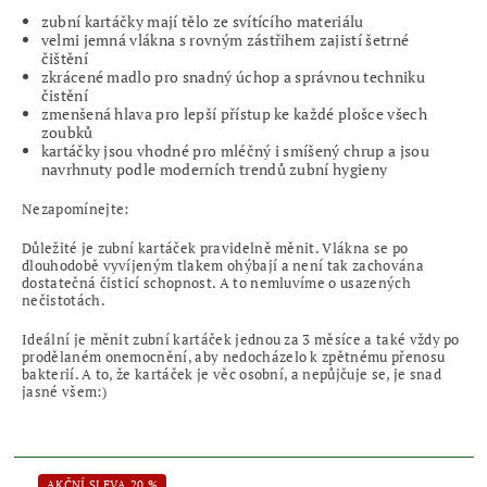
zubní kartáčky mají tělo ze svítícího materiálu
velmi jemná vlákna s rovným zástřihem zajistí šetrné
čištění
zkrácené madlo pro snadný úchop a správnou techniku
čistění
zmenšená hlava pro lepší přístup ke každé plošce všech
zoubků
kartáčky jsou vhodné pro mléčný i smíšený chrup a jsou
navrhnuty podle moderních trendů zubní hygieny
Nezapomínejte:
Důležité je zubní kartáček pravidelně měnit. Vlákna se po
dlouhodobě vyvíjeným tlakem ohýbají a není tak zachována
dostatečná čisticí schopnost. A to nemluvíme o usazených
nečistotách.
Ideální je měnit zubní kartáček jednou za 3 měsíce a také vždy po
prodělaném onemocnění, aby nedocházelo k zpětnému přenosu
bakterií. A to, že kartáček je věc osobní, a nepůjčuje se, je snad
jasné všem:)
AKČNÍ SLEVA 20 %