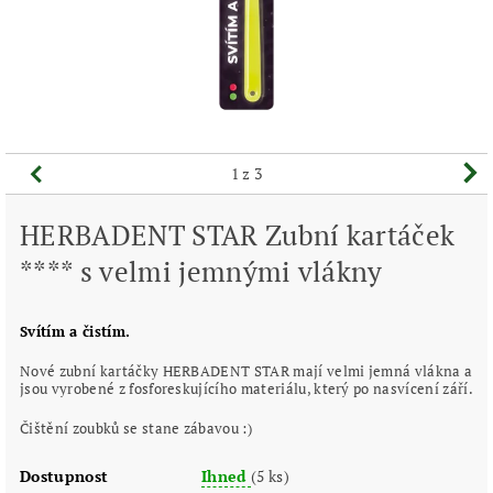
1
z 3
HERBADENT STAR Zubní kartáček
**** s velmi jemnými vlákny
Svítím a čistím.
Nové zubní kartáčky HERBADENT STAR mají velmi jemná vlákna a
jsou vyrobené z fosforeskujícího materiálu, který po nasvícení září.
Čištění zoubků se stane zábavou :)
Dostupnost
Ihned
(5 ks)