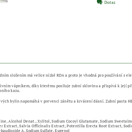
Dotaz
ním složením má velice nízké RDA a proto je vhodná pro používání s ele
ím vápníkem, díky kterému posiluje zubní sklovinu a přispívá k její přir
ubního kazu.
éčivých bylin napomáhá v prevenci zánětu a krvácení dásní. Zubní pasta
taine, Alcohol Denat., Xylitol, Sodium Cocoyl Glutamate, Sodium Sweeta
Extract, Salvia Officinalis Extract, Potentilla Erecta Root Extract, So
ebaudioside A, Sodium Sulfate, Eugenol