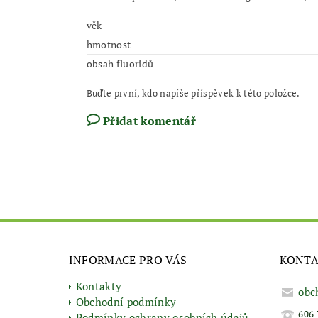
věk
hmotnost
obsah fluoridů
Buďte první, kdo napíše příspěvek k této položce.
Přidat komentář
INFORMACE PRO VÁS
KONT
Kontakty
obc
Obchodní podmínky
606 
Podmínky ochrany osobních údajů