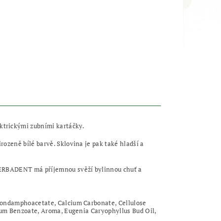
ktrickými zubními kartáčky.
ozeně bílé barvě. Sklovina je pak také hladší a
 HERBADENT má příjemnou svěží bylinnou chuť a
lmondamphoacetate, Calcium Carbonate, Cellulose
dium Benzoate, Aroma, Eugenia Caryophyllus Bud Oil,