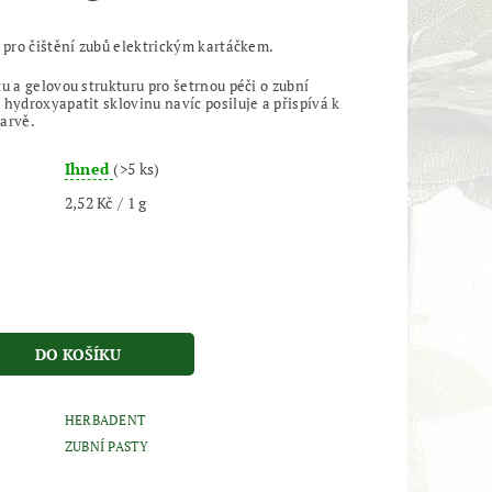
 pro čištění zubů elektrickým kartáčkem.
u a gelovou strukturu pro šetrnou péči o zubní
hydroxyapatit sklovinu navíc posiluje a přispívá k
barvě.
Ihned
(>5 ks)
2,52 Kč / 1 g
HERBADENT
ZUBNÍ PASTY