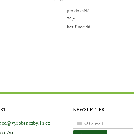
pro dospělé
75 g
bez fluoridů
AKT
NEWSLETTER
hod
@
vyrobenozbylin.cz
778 763