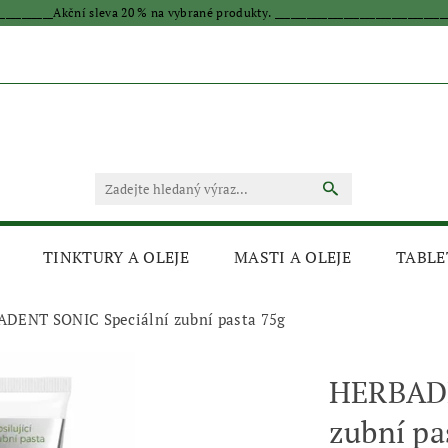
____________Akční sleva 20 % na vybrané produkty. _________________________________
TINKTURY A OLEJE
MASTI A OLEJE
TABLE
DENT SONIC Speciální zubní pasta 75g
HERBADE
zubní pa