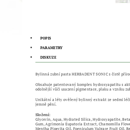
POPIS
PARAMETRY
DISKUZE
Bylinná zubní pasta HERBADENT SONIC s čistě přírod
Obsahuje patentovaný komplex hydroxyapatitu s aktivn
odolnější vůči usazení pigmentace, plaku a vzniku z
Unikátní a léty ověřený bylinný extrakt ze sedmi l
jemně pění.
Složení:
Glycerin, Aqua, Hydrated Silica, Hydroxyapatite, Be
Gum, Agrimonia Eupatoria Extract, Chamomilla Flower 
Mentha Piperita Oil, Foeniculum Vulgare Fruit Oil, R