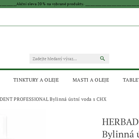
____________Akční sleva 20 % na vybrané produkty. _________________________________
TINKTURY A OLEJE
MASTI A OLEJE
TABLE
ENT PROFESSIONAL Bylinná ústní voda s CHX
HERBAD
Bylinná 