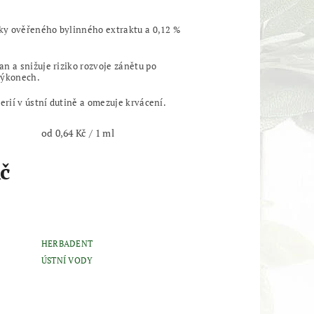
cky ověřeného bylinného extraktu a 0,12 %
n a snižuje riziko rozvoje zánětu po
výkonech.
erií v ústní dutině a omezuje krvácení.
od 0,64 Kč / 1 ml
č
HERBADENT
ÚSTNÍ VODY