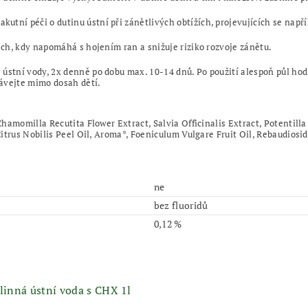
í péči o dutinu ústní při zánětlivých obtížích, projevujících se napří
ch, kdy napomáhá s hojením ran a snižuje riziko rozvoje zánětu.
ústní vody, 2x denně po dobu max. 10-14 dnů. Po použití alespoň půl hodi
ávejte mimo dosah dětí.
hamomilla Recutita Flower Extract, Salvia Officinalis Extract, Potentil
itrus Nobilis Peel Oil, Aroma*, Foeniculum Vulgare Fruit Oil, Rebaudiosid
ne
bez fluoridů
0,12 %
ná ústní voda s CHX 1l