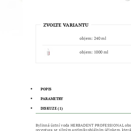
ZVOLTE VARIANTU
objem: 240 ml
objem: 1000 ml
POPIS
PARAMETRY
DISKUZE (1)
Bylinná ústní voda HERBADENT PROFESSIONAL obsahu
receptura se silným antimikrobiálním účinkem, která 