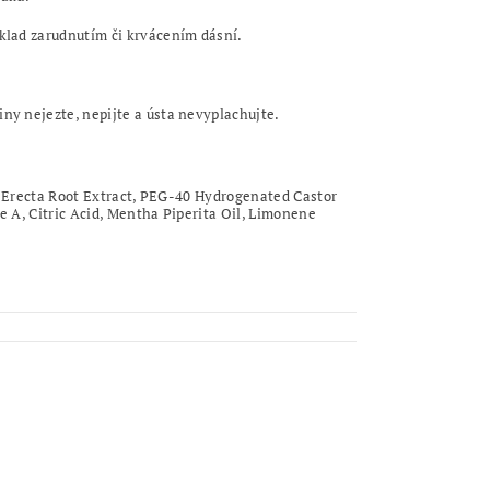
klad zarudnutím či krvácením dásní.
ny nejezte, nepijte a ústa nevyplachujte.
la Erecta Root Extract, PEG-40 Hydrogenated Castor
e A, Citric Acid, Mentha Piperita Oil, Limonene