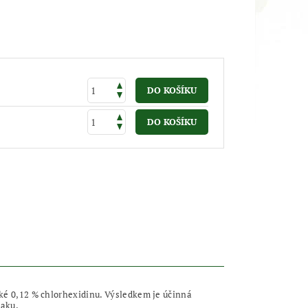
 0,12 % chlorhexidinu. Výsledkem je účinná
laku.