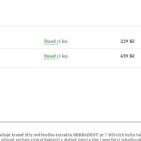
Ihned
(1 ks)
229 Kč
Ihned
(1 ks)
639 Kč
je kromě léty ověřeného extraktu HERBADENT ze 7 léčivých bylin také
účinně snižuje výskyt bakterií v dutině ústní a tím i množství zubního p