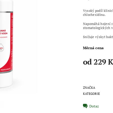
V
ysoký podíl klini
chlorhexidinu.
Napomáhá hojení ra
stomatologických 
Snižuje výskyt bakt
Měrná cena
od 229 K
ZNAČKA
KATEGORIE
Dotaz