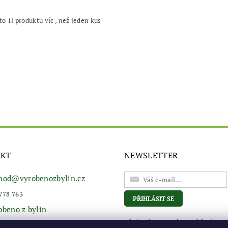
 1l produktu víc , než jeden kus
AKT
NEWSLETTER
hod
@
vyrobenozbylin.cz
778 763
obeno z bylin
Vložením e-mailu souhlasíte s