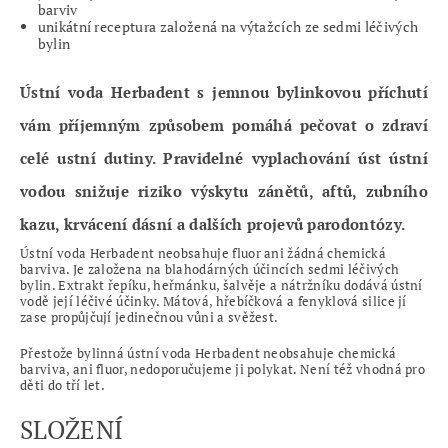
barviv
unikátní receptura založená na výtažcích ze sedmi léčivých
bylin
Ústní voda Herbadent s jemnou bylinkovou příchutí
vám příjemným způsobem pomáhá pečovat o zdraví
celé ustní dutiny. Pravidelné vyplachování úst ústní
vodou snižuje riziko výskytu zánětů, aftů, zubního
kazu, krvácení dásní a dalších projevů parodontózy.
Ústní voda Herbadent neobsahuje fluor ani žádná chemická
barviva. Je založena na blahodárných účincích sedmi léčivých
bylin. Extrakt řepíku, heřmánku, šalvěje a nátržníku dodává ústní
vodě její léčivé účinky. Mátová, hřebíčková a fenyklová silice jí
zase propůjčují jedinečnou vůni a svěžest.
Přestože bylinná ústní voda Herbadent neobsahuje chemická
barviva, ani fluor, nedoporučujeme ji polykat. Není též vhodná pro
děti do tří let.
SLOŽENÍ