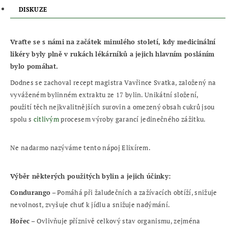
DISKUZE
Vraťte se s námi na začátek minulého století, kdy medicinální
likéry byly plně v rukách lékárníků a jejich hlavním posláním
bylo pomáhat.
Dodnes se zachoval recept magistra Vavřince Svatka, založený na
vyváženém bylinném extraktu ze 17 bylin. Unikátní složení,
použití těch nejkvalitnějších surovin a omezený obsah cukrů jsou
spolu s
citlivým
procesem výroby garancí jedinečného zážitku.
Ne nadarmo nazýváme tento nápoj Elixírem.
Výběr některých použitých bylin a jejich účinky:
Condurango
– Pomáhá při žaludečních a zažívacích obtíží, snižuje
nevolnost, zvyšuje chuť k jídlu a snižuje nadýmání.
Hořec
– Ovlivňuje příznivě celkový stav organismu, zejména