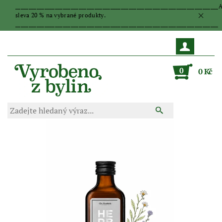
_____________________________________________________________________________
sleva 20 % na vybrané produkty.
_____________________________________________________________________________
0
0 Kč