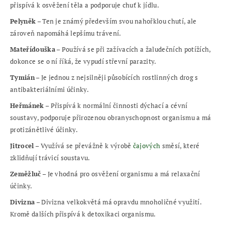
přispívá k osvěžení těla a podporuje chuť k jídlu.
Pelyněk
– Ten je známý především svou nahořklou chutí, ale
zároveň napomáhá lepšímu trávení.
Mateřídouška
– Používá se při zažívacích a žaludečních potížích,
dokonce se o ní říká, že vypudí střevní parazity.
Tymián
– Je jednou z nejsilněji působících rostlinných drog s
antibakteriálními účinky.
Heřmánek
– Přispívá k normální činnosti dýchací a cévní
soustavy, podporuje přirozenou obranyschopnost organismu a má
protizánětlivé účinky.
Jitrocel
– Využívá se převážně k výrobě
čajových
směsí, které
zklidňují trávicí soustavu.
Zeměžluč
– Je vhodná pro osvěžení organismu a má relaxační
účinky.
Divizna
– Divizna velkokvětá má opravdu mnoholičné využití.
Kromě dalších přispívá k detoxikaci organismu.