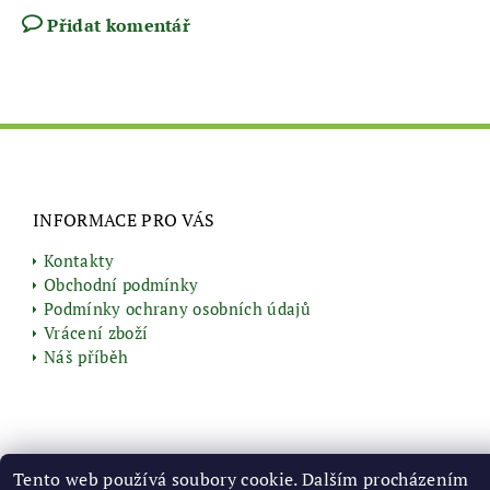
Přidat komentář
INFORMACE PRO VÁS
Kontakty
Obchodní podmínky
Podmínky ochrany osobních údajů
Vrácení zboží
Náš příběh
Tento web používá soubory cookie. Dalším procházením
2026 © Vyrobenozbylin.cz, všechna práva vyhrazena