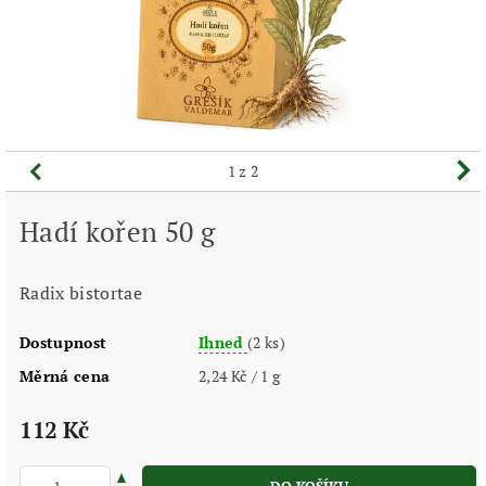
1
z 2
Hadí kořen 50 g
Radix bistortae
Dostupnost
Ihned
(2 ks)
Měrná cena
2,24 Kč / 1 g
112 Kč