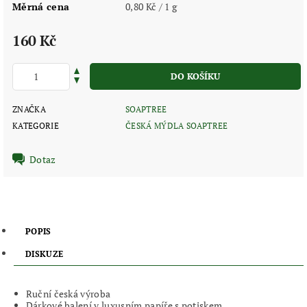
Měrná cena
0,80 Kč / 1 g
160 Kč
ZNAČKA
SOAPTREE
KATEGORIE
ČESKÁ MÝDLA SOAPTREE
Dotaz
POPIS
DISKUZE
Ruční česká výroba
Dárkové balení v luxusním papíře s potiskem