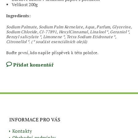
Velikost 200g
Ingredients:
Sodium Palmate, Sodium Palm Kernelate, Aqua, Parfum, Glycerine,
Sodium Chloride, CI-77891, HexylCinnamal, Linalool *, Geraniol *,
Benzyl salicylate *, Limonene *, Tetra Sodium Etidronate *,
Citronellol *. ( * součást esenciálních olejů)
Buďte první, kdo napíše příspěvek k této položce.
Přidat komentář
INFORMACE PRO VÁS
Kontakty
Obchodní podmínky