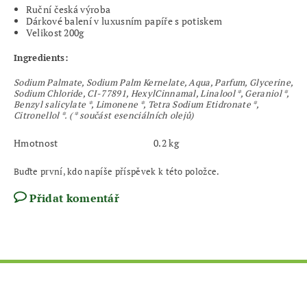
Ruční česká výroba
Dárkové balení v luxusním papíře s potiskem
Velikost 200g
Ingredients:
Sodium Palmate, Sodium Palm Kernelate, Aqua, Parfum, Glycerine,
Sodium Chloride, CI-77891, HexylCinnamal, Linalool *, Geraniol *,
Benzyl salicylate *, Limonene *, Tetra Sodium Etidronate *,
Citronellol *. ( * součást esenciálních olejů)
Hmotnost
0.2 kg
Buďte první, kdo napíše příspěvek k této položce.
Přidat komentář