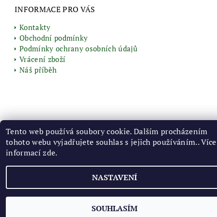
INFORMACE PRO VÁS
Kontakty
Obchodní podmínky
Podmínky ochrany osobních údajů
Vrácení zboží
Náš příběh
2026 © Vyrobenozbylin.cz, všechna práva vyhrazena
Tento web používá soubory cookie. Dalším procházením
Vytvořil Shoptet
tohoto webu vyjadřujete souhlas s jejich používáním.. Více
informací
zde
.
NASTAVENÍ
SOUHLASÍM