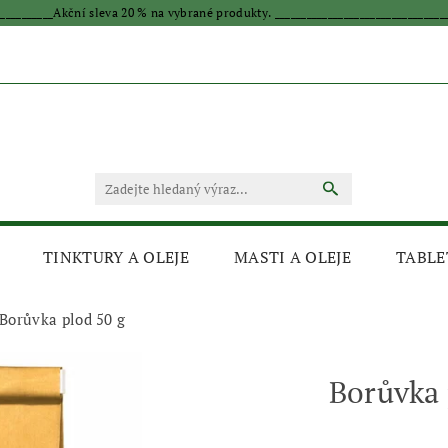
____________Akční sleva 20 % na vybrané produkty. _________________________________
TINKTURY A OLEJE
MASTI A OLEJE
TABLE
Borůvka plod 50 g
Borůvka 