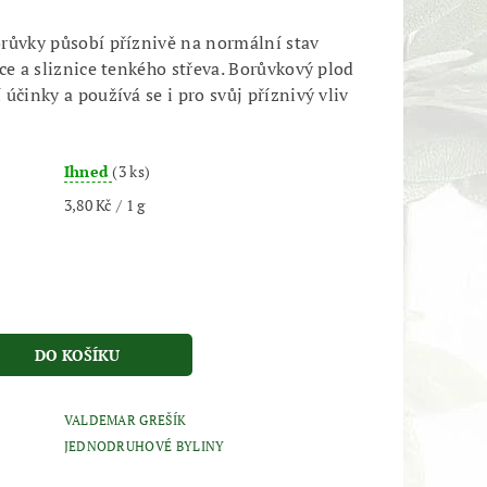
růvky působí příznivě na normální stav
ce a sliznice tenkého střeva. Borůvkový plod
účinky a používá se i pro svůj příznivý vliv
Ihned
(3 ks)
3,80 Kč / 1 g
VALDEMAR GREŠÍK
JEDNODRUHOVÉ BYLINY