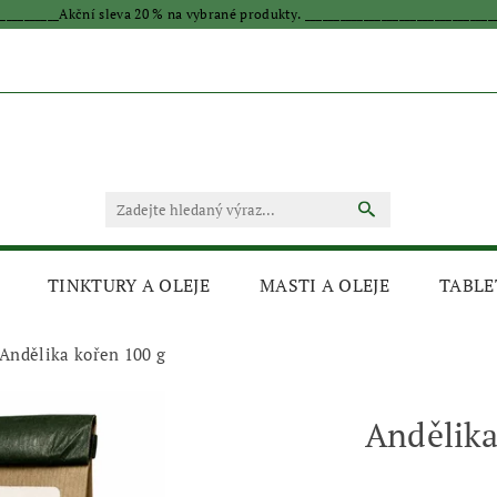
____________Akční sleva 20 % na vybrané produkty. _________________________________
TINKTURY A OLEJE
MASTI A OLEJE
TABLE
Andělika kořen 100 g
Andělika