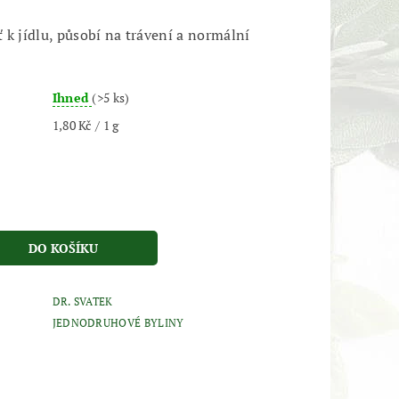
 k jídlu, působí na trávení a normální
Ihned
(>5 ks)
1,80 Kč / 1 g
DR. SVATEK
JEDNODRUHOVÉ BYLINY